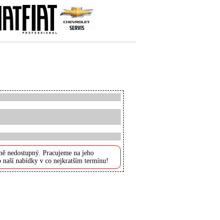
ně nedostupný. Pracujeme na jeho
 naší nabídky v co nejkratším termínu!