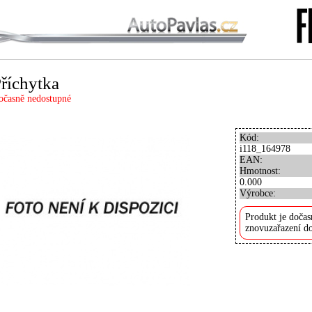
říchytka
očasně nedostupné
Kód:
i118_164978
EAN:
Hmotnost:
0.000
Výrobce:
Produkt je dočas
znovuzařazení do