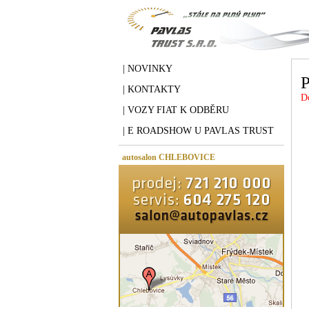
| NOVINKY
P
| KONTAKTY
D
| VOZY FIAT K ODBĚRU
| E ROADSHOW U PAVLAS TRUST
autosalon CHLEBOVICE