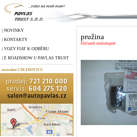
| NOVINKY
pružina
| KONTAKTY
Dočasně nedostupné
| VOZY FIAT K ODBĚRU
| E ROADSHOW U PAVLAS TRUST
autosalon CHLEBOVICE