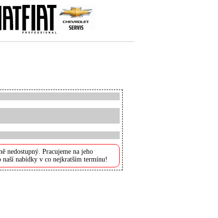
ně nedostupný. Pracujeme na jeho
 naší nabídky v co nejkratším termínu!