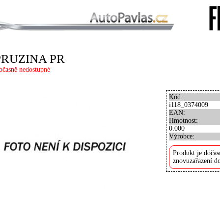
PRUZINA PR
očasně nedostupné
Kód:
i118_0374009
EAN:
Hmotnost:
0.000
Výrobce:
Produkt je dočas
znovuzařazení do