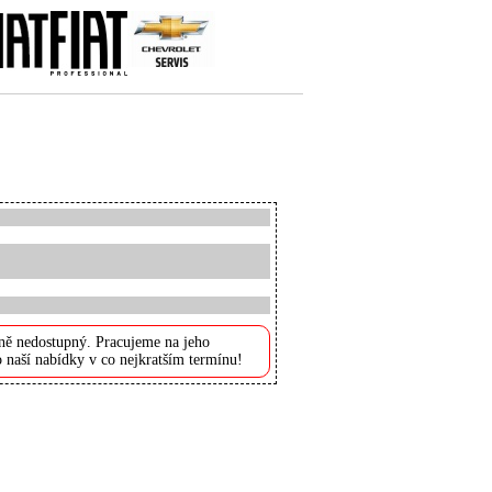
ně nedostupný. Pracujeme na jeho
 naší nabídky v co nejkratším termínu!