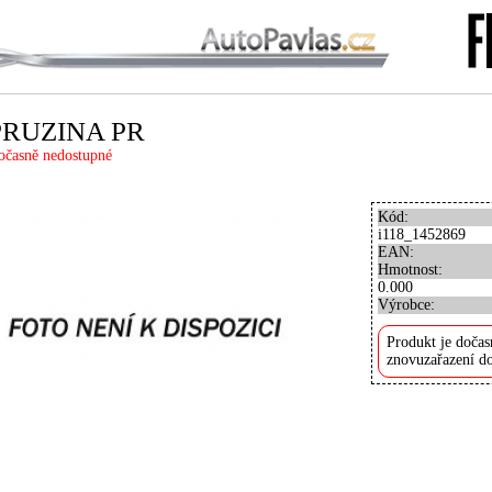
PRUZINA PR
očasně nedostupné
Kód:
i118_1452869
EAN:
Hmotnost:
0.000
Výrobce:
Produkt je dočas
znovuzařazení do