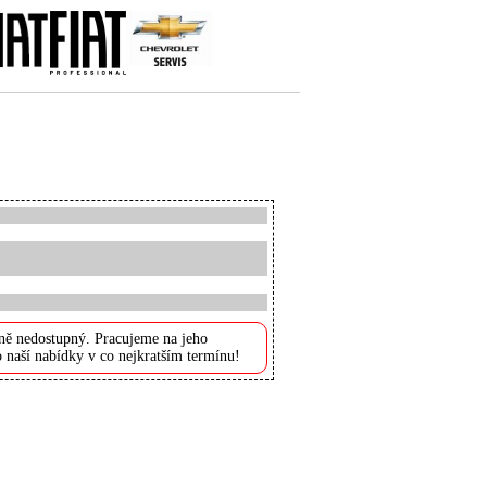
ně nedostupný. Pracujeme na jeho
 naší nabídky v co nejkratším termínu!