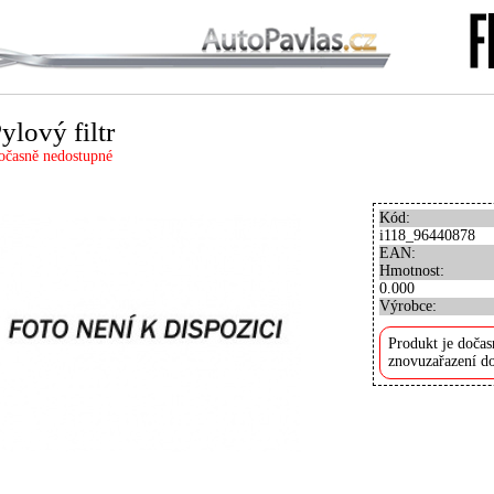
ylový filtr
očasně nedostupné
Kód:
i118_96440878
EAN:
Hmotnost:
0.000
Výrobce:
Produkt je dočas
znovuzařazení do