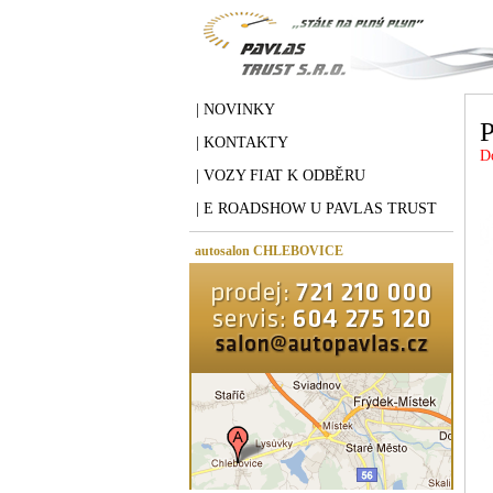
| NOVINKY
P
| KONTAKTY
D
| VOZY FIAT K ODBĚRU
| E ROADSHOW U PAVLAS TRUST
autosalon CHLEBOVICE