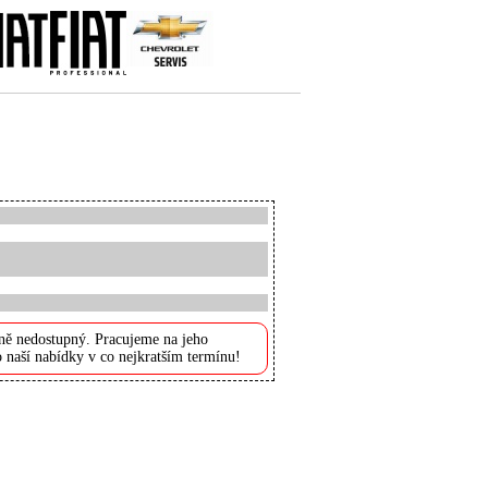
ně nedostupný. Pracujeme na jeho
 naší nabídky v co nejkratším termínu!