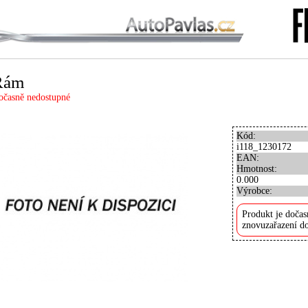
Rám
očasně nedostupné
Kód:
i118_1230172
EAN:
Hmotnost:
0.000
Výrobce:
Produkt je dočas
znovuzařazení do