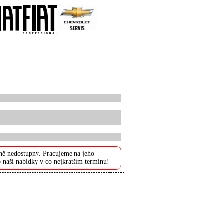
ně nedostupný. Pracujeme na jeho
 naší nabídky v co nejkratším termínu!