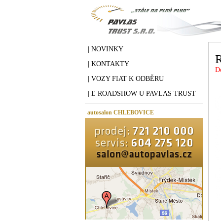
| NOVINKY
R
| KONTAKTY
D
| VOZY FIAT K ODBĚRU
| E ROADSHOW U PAVLAS TRUST
autosalon CHLEBOVICE