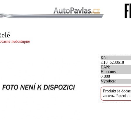
elé
očasně nedostupné
Kód:
i118_6238618
EAN:
Hmotnost:
0.000
Výrobce:
Produkt je dočas
znovuzařazení do