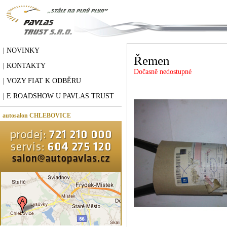
| NOVINKY
Řemen
| KONTAKTY
Dočasně nedostupné
| VOZY FIAT K ODBĚRU
| E ROADSHOW U PAVLAS TRUST
autosalon CHLEBOVICE