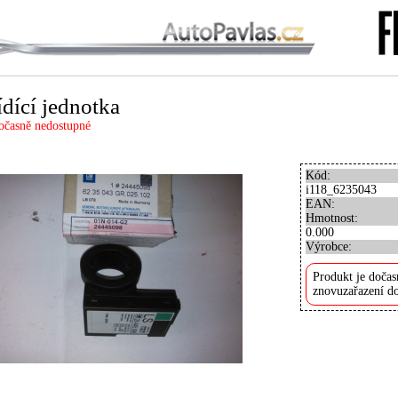
ídící jednotka
očasně nedostupné
Kód:
i118_6235043
EAN:
Hmotnost:
0.000
Výrobce:
Produkt je dočas
znovuzařazení do