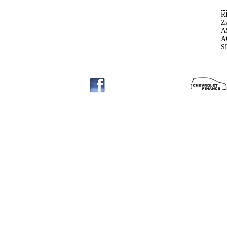
Ř
Z
A
A
S