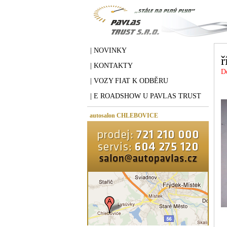
| NOVINKY
ř
| KONTAKTY
D
| VOZY FIAT K ODBĚRU
| E ROADSHOW U PAVLAS TRUST
autosalon CHLEBOVICE