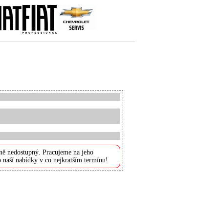
ně nedostupný. Pracujeme na jeho
 naší nabídky v co nejkratším termínu!