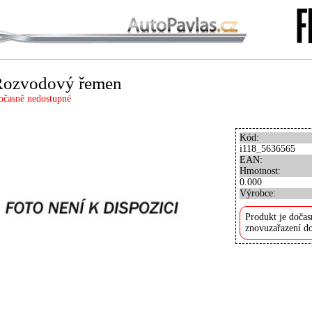
Rozvodový řemen
očasně nedostupné
Kód:
i118_5636565
EAN:
Hmotnost:
0.000
Výrobce:
Produkt je dočas
znovuzařazení do