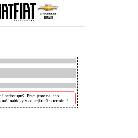
ně nedostupný. Pracujeme na jeho
 naší nabídky v co nejkratším termínu!