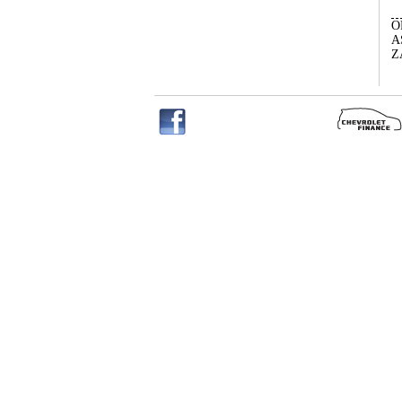
O
A
Z