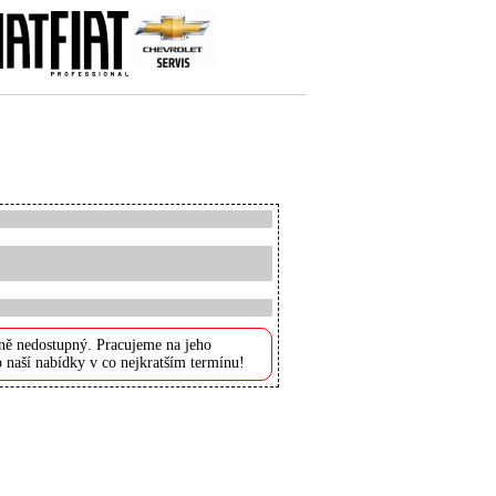
ně nedostupný. Pracujeme na jeho
 naší nabídky v co nejkratším termínu!