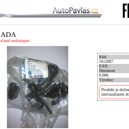
SADA
očasně nedostupné
Kód:
1612007
EAN:
Hmotnost:
0.000
Výrobce:
Produkt je dočas
znovuzařazení do