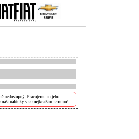
ně nedostupný. Pracujeme na jeho
 naší nabídky v co nejkratším termínu!