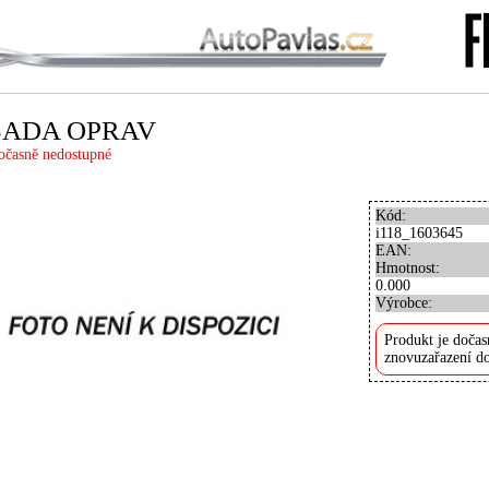
SADA OPRAV
očasně nedostupné
Kód:
i118_1603645
EAN:
Hmotnost:
0.000
Výrobce:
Produkt je dočas
znovuzařazení do