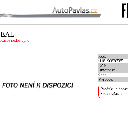
SEAL
očasně nedostupné
Kód:
i118_96820585
EAN:
Hmotnost:
0.000
Výrobce:
Produkt je dočas
znovuzařazení do