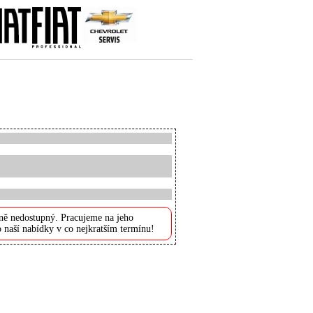
ně nedostupný. Pracujeme na jeho
 naší nabídky v co nejkratším termínu!