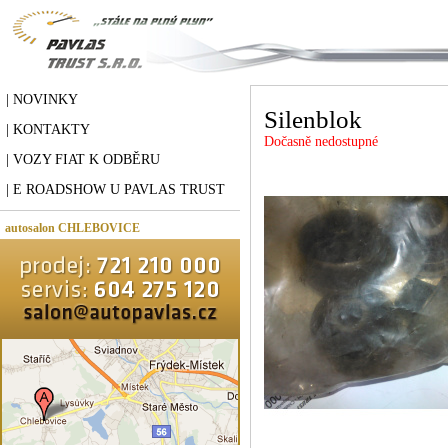
| NOVINKY
Silenblok
| KONTAKTY
Dočasně nedostupné
| VOZY FIAT K ODBĚRU
| E ROADSHOW U PAVLAS TRUST
autosalon CHLEBOVICE