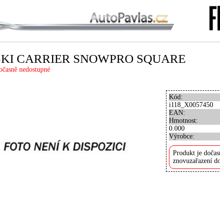
SKI CARRIER SNOWPRO SQUARE
očasně nedostupné
Kód:
i118_X0057450
EAN:
Hmotnost:
0.000
Výrobce:
Produkt je dočas
znovuzařazení do