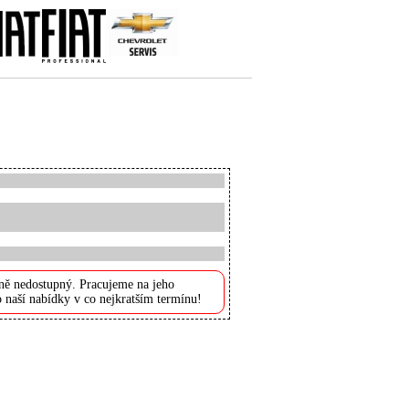
ně nedostupný. Pracujeme na jeho
 naší nabídky v co nejkratším termínu!