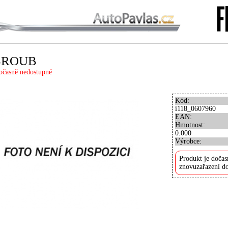
SROUB
očasně nedostupné
Kód:
i118_0607960
EAN:
Hmotnost:
0.000
Výrobce:
Produkt je dočas
znovuzařazení do