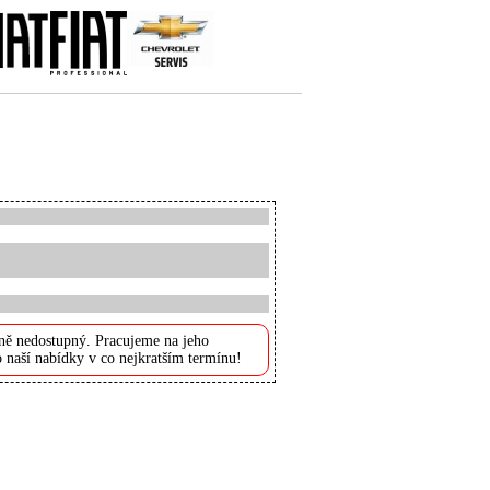
ně nedostupný. Pracujeme na jeho
 naší nabídky v co nejkratším termínu!