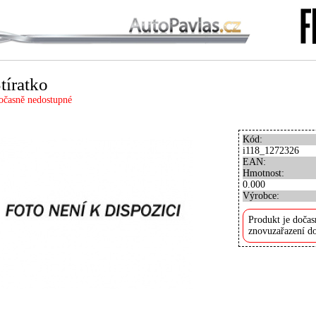
tíratko
očasně nedostupné
Kód:
i118_1272326
EAN:
Hmotnost:
0.000
Výrobce:
Produkt je dočas
znovuzařazení do