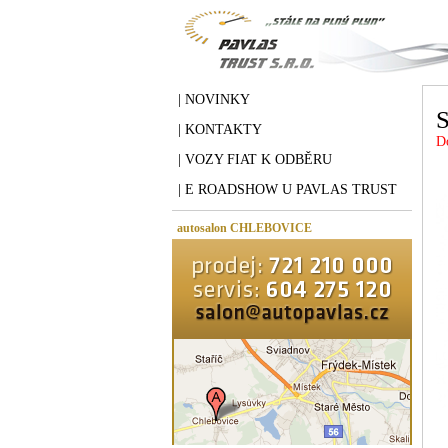
| NOVINKY
S
| KONTAKTY
D
| VOZY FIAT K ODBĚRU
| E ROADSHOW U PAVLAS TRUST
autosalon CHLEBOVICE