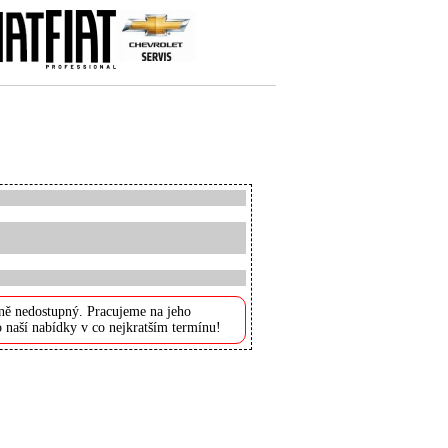
ně nedostupný. Pracujeme na jeho
 naší nabídky v co nejkratším termínu!