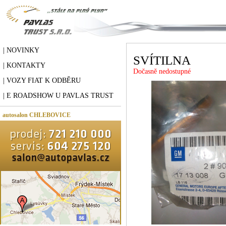
| NOVINKY
SVÍTILNA
| KONTAKTY
Dočasně nedostupné
| VOZY FIAT K ODBĚRU
| E ROADSHOW U PAVLAS TRUST
autosalon CHLEBOVICE