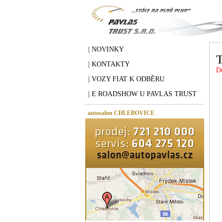
| NOVINKY
T
| KONTAKTY
D
| VOZY FIAT K ODBĚRU
| E ROADSHOW U PAVLAS TRUST
autosalon CHLEBOVICE