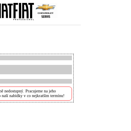
ně nedostupný. Pracujeme na jeho
 naší nabídky v co nejkratším termínu!