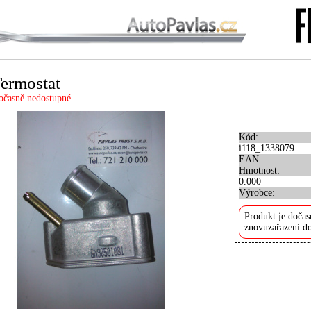
ermostat
očasně nedostupné
Kód:
i118_1338079
EAN:
Hmotnost:
0.000
Výrobce:
Produkt je dočas
znovuzařazení do