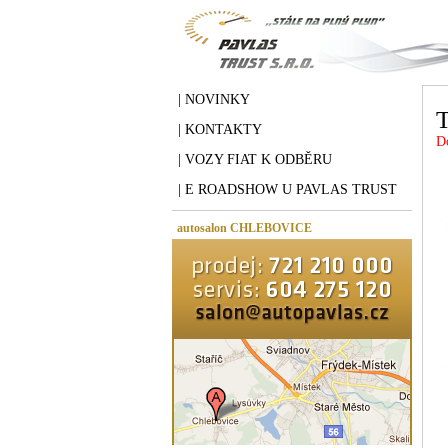
| NOVINKY
T
| KONTAKTY
D
| VOZY FIAT K ODBĚRU
| E ROADSHOW U PAVLAS TRUST
autosalon CHLEBOVICE