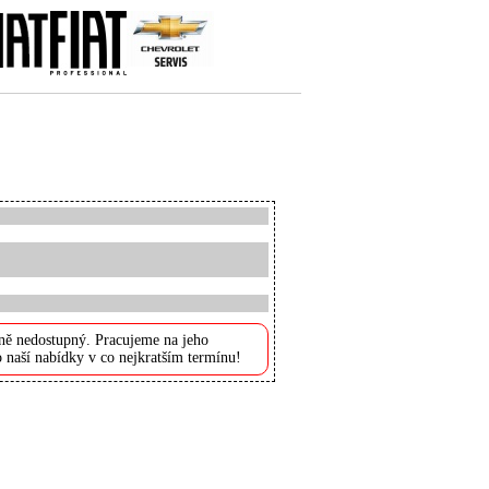
ně nedostupný. Pracujeme na jeho
 naší nabídky v co nejkratším termínu!