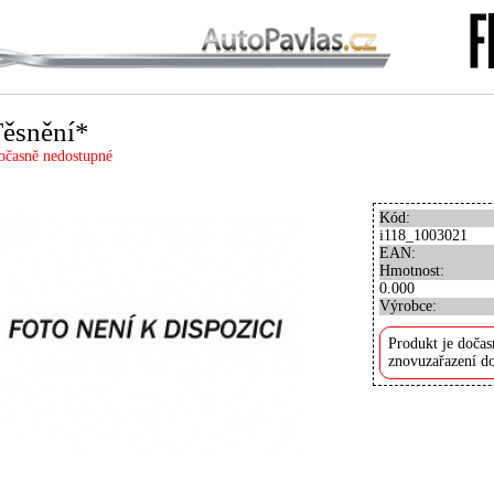
ěsnění*
očasně nedostupné
Kód:
i118_1003021
EAN:
Hmotnost:
0.000
Výrobce:
Produkt je dočas
znovuzařazení do