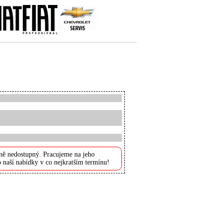
ně nedostupný. Pracujeme na jeho
 naší nabídky v co nejkratším termínu!