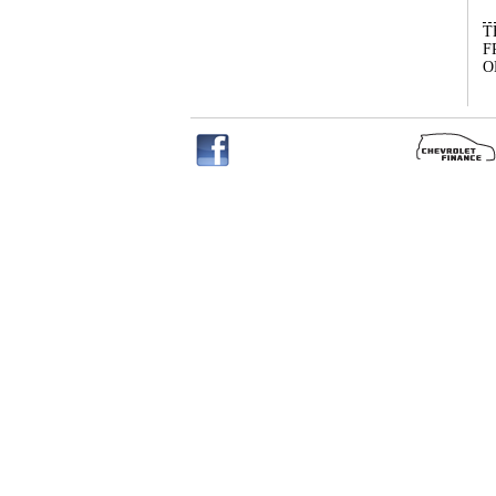
T
F
O