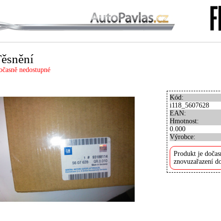
ěsnění
očasně nedostupné
Kód:
i118_5607628
EAN:
Hmotnost:
0.000
Výrobce:
Produkt je dočas
znovuzařazení do