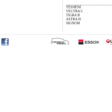
TĚSNĚNÍ
VECTRA C
TIGRA B
ASTRA H
SIGNUM