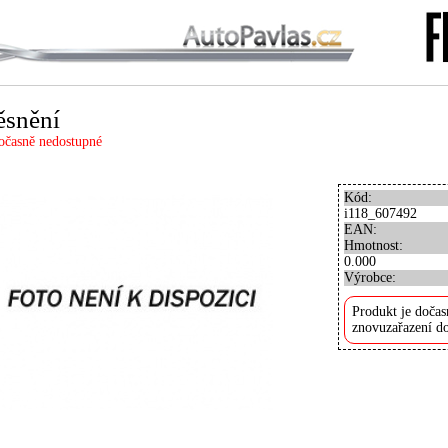
ěsnění
očasně nedostupné
Kód:
i118_607492
EAN:
Hmotnost:
0.000
Výrobce:
Produkt je dočas
znovuzařazení do