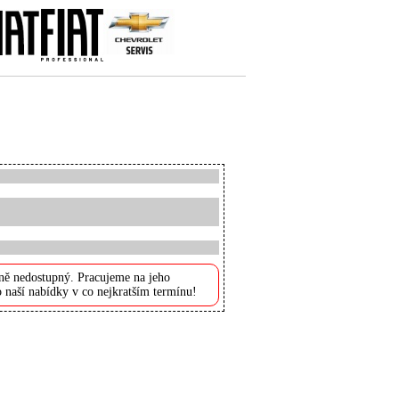
ně nedostupný. Pracujeme na jeho
 naší nabídky v co nejkratším termínu!