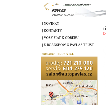
| NOVINKY
t
| KONTAKTY
D
| VOZY FIAT K ODBĚRU
| E ROADSHOW U PAVLAS TRUST
autosalon CHLEBOVICE