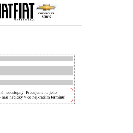
ně nedostupný. Pracujeme na jeho
 naší nabídky v co nejkratším termínu!