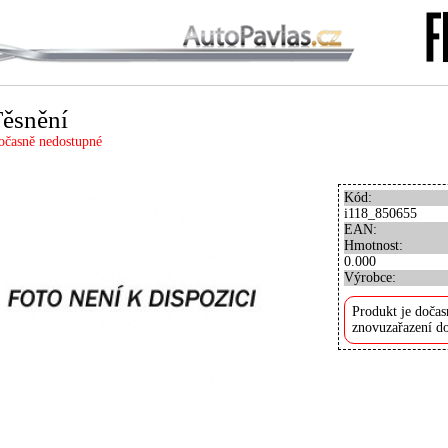
ěsnění
očasně nedostupné
Kód:
i118_850655
EAN:
Hmotnost:
0.000
Výrobce:
Produkt je dočas
znovuzařazení do