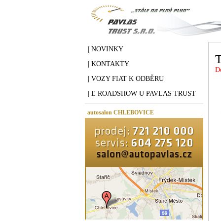
| NOVINKY
T
| KONTAKTY
D
| VOZY FIAT K ODBĚRU
| E ROADSHOW U PAVLAS TRUST
autosalon CHLEBOVICE