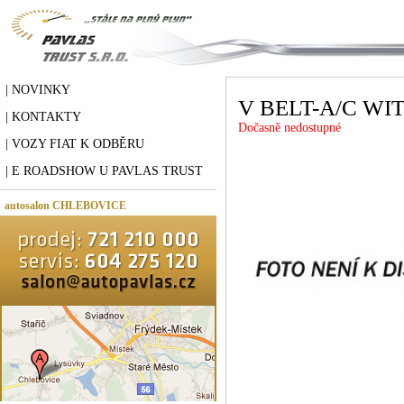
| NOVINKY
V BELT-A/C WIT
| KONTAKTY
Dočasně nedostupné
| VOZY FIAT K ODBĚRU
| E ROADSHOW U PAVLAS TRUST
autosalon CHLEBOVICE