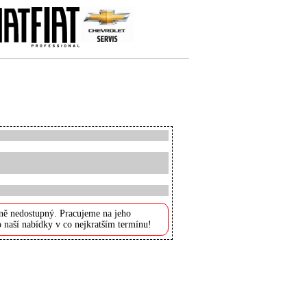
ně nedostupný. Pracujeme na jeho
 naší nabídky v co nejkratším termínu!