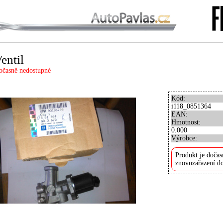
entil
očasně nedostupné
Kód:
i118_0851364
EAN:
Hmotnost:
0.000
Výrobce:
Produkt je dočas
znovuzařazení do