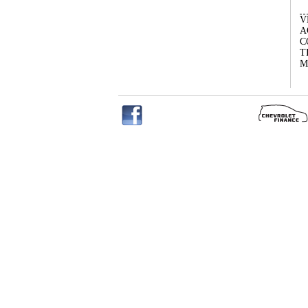
V
A
C
T
M