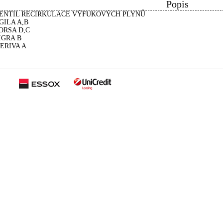
Popis
ENTIL RECIRKULACE VÝFUKOVÝCH PLYNŮ
GILA A,B
ORSA D,C
IGRA B
ERIVA A