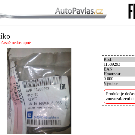
íko
očasně nedostupné
Kód:
11589293
EAN:
Hmotnost:
0.000
Výrobce:
Produkt je dočas
znovuzařazení do