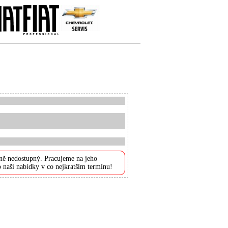
ně nedostupný. Pracujeme na jeho
 naší nabídky v co nejkratším termínu!