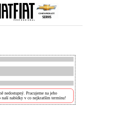
ně nedostupný. Pracujeme na jeho
 naší nabídky v co nejkratším termínu!