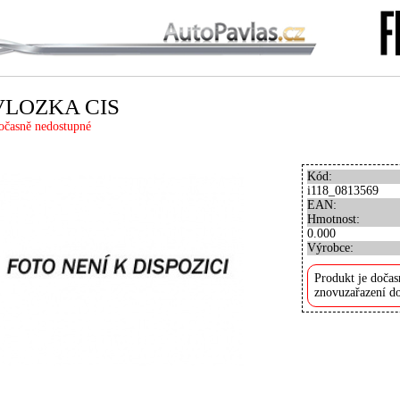
VLOZKA CIS
očasně nedostupné
Kód:
i118_0813569
EAN:
Hmotnost:
0.000
Výrobce:
Produkt je dočas
znovuzařazení do