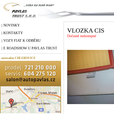
| NOVINKY
VLOZKA CIS
| KONTAKTY
Dočasně nedostupné
| VOZY FIAT K ODBĚRU
| E ROADSHOW U PAVLAS TRUST
autosalon CHLEBOVICE