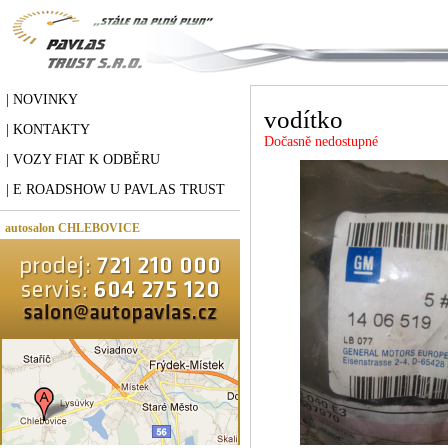
| NOVINKY
vodítko
| KONTAKTY
Dočasně nedostupné
| VOZY FIAT K ODBĚRU
| E ROADSHOW U PAVLAS TRUST
autosalon CHLEBOVICE