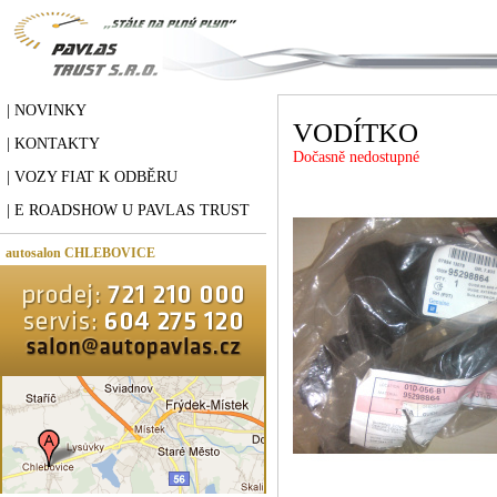
| NOVINKY
VODÍTKO
| KONTAKTY
Dočasně nedostupné
| VOZY FIAT K ODBĚRU
| E ROADSHOW U PAVLAS TRUST
autosalon CHLEBOVICE