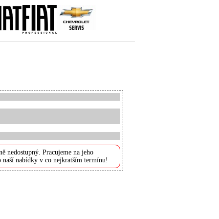
ně nedostupný. Pracujeme na jeho
 naší nabídky v co nejkratším termínu!