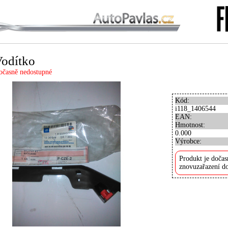
odítko
očasně nedostupné
Kód:
i118_1406544
EAN:
Hmotnost:
0.000
Výrobce:
Produkt je dočas
znovuzařazení do