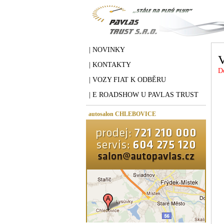
| NOVINKY
V
| KONTAKTY
D
| VOZY FIAT K ODBĚRU
| E ROADSHOW U PAVLAS TRUST
autosalon CHLEBOVICE