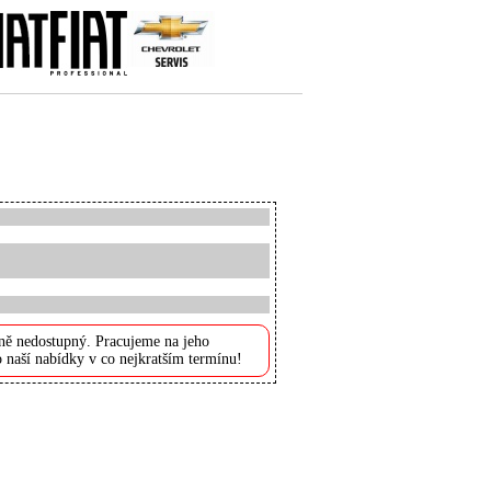
ně nedostupný. Pracujeme na jeho
 naší nabídky v co nejkratším termínu!