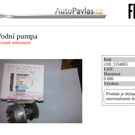
Vodní pumpa
očasně nedostupné
Kód:
i118_1334065
EAN:
Hmotnost:
0.000
Výrobce:
Produkt je dočas
znovuzařazení do