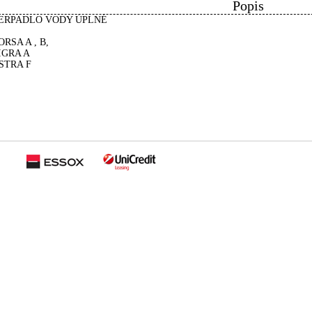
Popis
ERPADLO VODY ÚPLNÉ
ORSA A , B,
IGRA A
STRA F