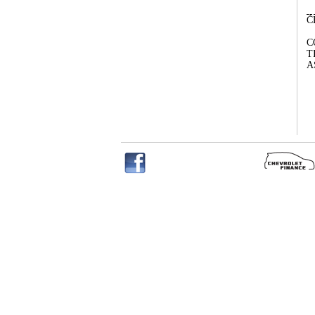
Č
C
T
A