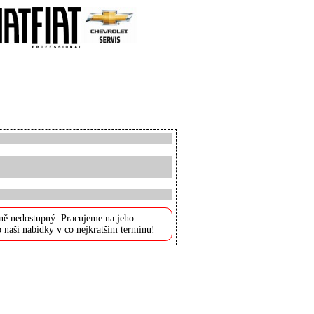
ně nedostupný. Pracujeme na jeho
 naší nabídky v co nejkratším termínu!