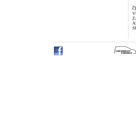
Č
V
Z
A
S