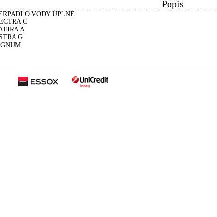
Popis
ERPADLO VODY ÚPLNÉ
ECTRA C
AFIRA A
STRA G
IGNUM