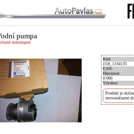
Vodní pumpa
očasně nedostupné
Kód:
i118_1334135
EAN:
Hmotnost:
0.000
Výrobce:
Produkt je dočas
znovuzařazení do