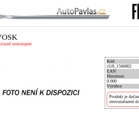
VOSK
očasně nedostupné
Kód:
i118_1506802
EAN:
Hmotnost:
0.000
Výrobce:
Produkt je dočas
znovuzařazení do