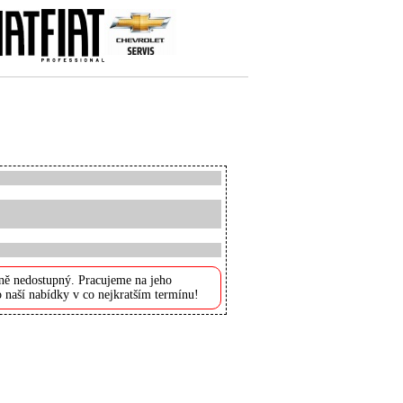
ně nedostupný. Pracujeme na jeho
 naší nabídky v co nejkratším termínu!