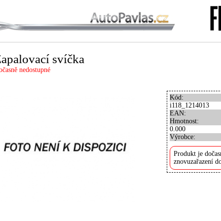
apalovací svíčka
očasně nedostupné
Kód:
i118_1214013
EAN:
Hmotnost:
0.000
Výrobce:
Produkt je dočas
znovuzařazení do