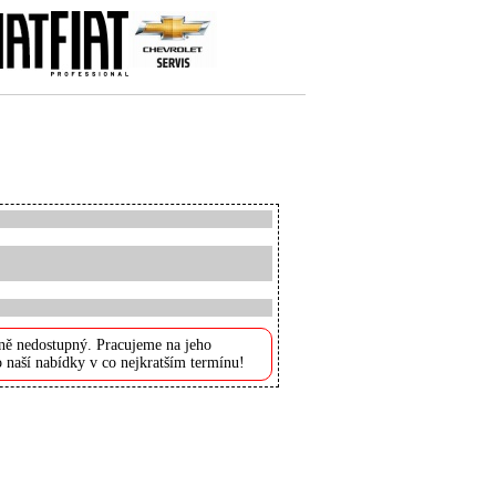
ně nedostupný. Pracujeme na jeho
 naší nabídky v co nejkratším termínu!