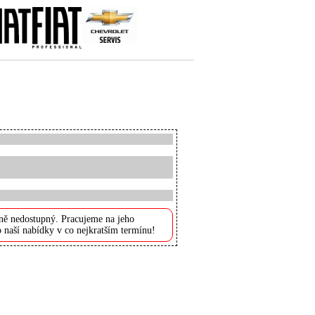
ně nedostupný. Pracujeme na jeho
 naší nabídky v co nejkratším termínu!