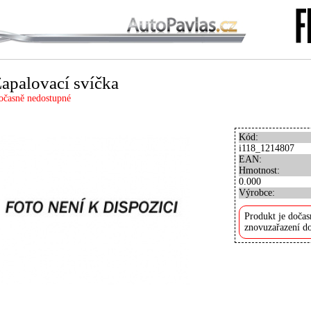
apalovací svíčka
očasně nedostupné
Kód:
i118_1214807
EAN:
Hmotnost:
0.000
Výrobce:
Produkt je dočas
znovuzařazení do