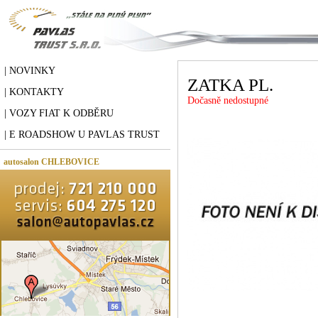
| NOVINKY
ZATKA PL.
| KONTAKTY
Dočasně nedostupné
| VOZY FIAT K ODBĚRU
| E ROADSHOW U PAVLAS TRUST
autosalon CHLEBOVICE