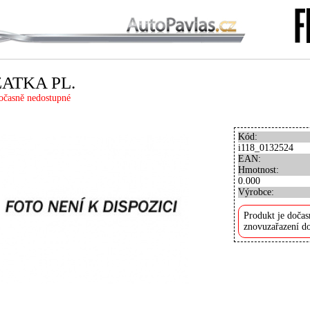
ZATKA PL.
očasně nedostupné
Kód:
i118_0132524
EAN:
Hmotnost:
0.000
Výrobce:
Produkt je dočas
znovuzařazení do