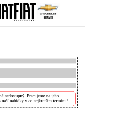
ně nedostupný. Pracujeme na jeho
 naší nabídky v co nejkratším termínu!