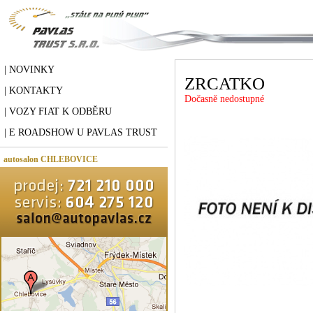
| NOVINKY
ZRCATKO
| KONTAKTY
Dočasně nedostupné
| VOZY FIAT K ODBĚRU
| E ROADSHOW U PAVLAS TRUST
autosalon CHLEBOVICE