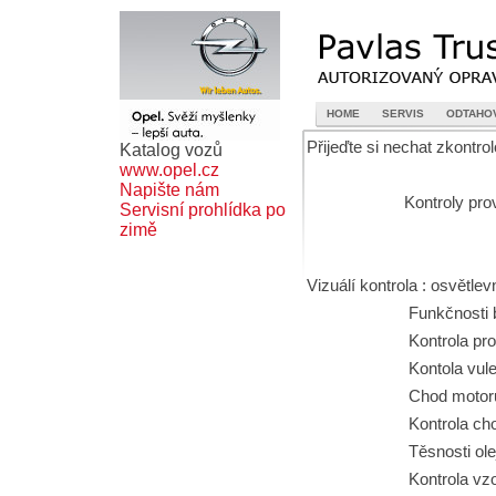
HOME
SERVIS
ODTAHO
Přijeďte si nechat zkontr
Katalog vozů
www.opel.cz
Napište nám
Kontroly provádím
Servisní prohlídka po
zimě
Vizuálí kontrola : osvětlev
Funkčnosti b
Kontrola provozn
Kontola vule na
Chod motoru př
Kontrola chodu 
Těsnosti olej
Kontrola vzorku pne