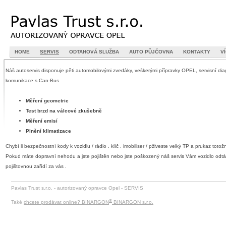
HOME
SERVIS
ODTAHOVÁ SLUŽBA
AUTO PŮJČOVNA
KONTAKTY
V
Náš autoservis disponuje pěti automobilovými zvedáky, veškerými přípravky OPEL, servisní d
komunikace s Can-Bus
Měření geometrie
Test brzd na válcové zkušebně
Měření emisí
Plnění klimatizace
Chybí li bezpečnostní kody k vozidlu / rádio . klíč . imobiliser / pživeste velký TP a prukaz totož
Pokud máte dopravní nehodu a jste pojištěn nebo jste poškozený náš servis Vám vozidlo odtáh
pojištovnou zařídí za vás .
Pavlas Trust s.r.o. - autorizovaný opravce Opel -
SERVIS
®
Také
chcete prodávat online?
BINARGON
BINARGON s.r.o.