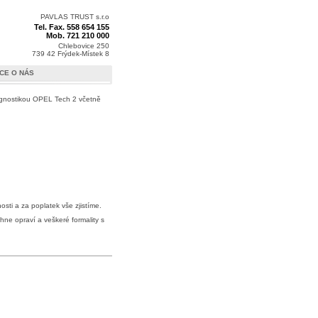
PAVLAS TRUST s.r.o
Tel. Fax. 558 654 155
Mob. 721 210 000
Chlebovice 250
739 42 Frýdek-Místek 8
ÍCE O NÁS
iagnostikou OPEL Tech 2 včetně
nosti a za poplatek vše zjistíme.
ne opraví a veškeré formality s